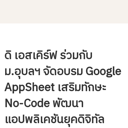
ดิ
ดิ เอสเคิร์ฟ ร่วมกับ
ม.อุบลฯ จัดอบรม Google
เอ
AppSheet เสริมทักษะ
ส
No-Code พัฒนา
เคิร์ฟ
แอปพลิเคชันยุคดิจิทัล