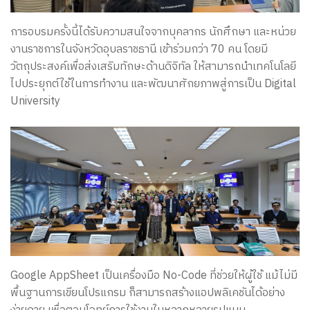
เสริม
การอบรมครั้งนี้ได้รับความสนใจจากบุคลากร นักศึกษา และหน่วย
งานราชการในจังหวัดอุบลราชธานี เข้าร่วมกว่า 70 คน โดยมี
ทักษะ
วัตถุประสงค์เพื่อส่งเสริมทักษะด้านดิจิทัล ให้สามารถนำเทคโนโลยี
ไปประยุกต์ใช้ในการทำงาน และพัฒนาศักยภาพสู่การเป็น Digital
University
No-
Code
พัฒนา
แอปพลิเคชัน
Google AppSheet เป็นเครื่องมือ No-Code ที่ช่วยให้ผู้ใช้ แม้ไม่มี
พื้นฐานการเขียนโปรแกรม ก็สามารถสร้างแอปพลิเคชันได้อย่าง