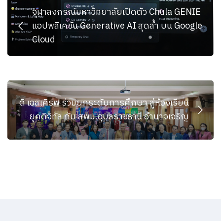
จุฬาลงกรณ์มหาวิทยาลัยเปิดตัว Chula GENIE
แอปพลิเคชัน Generative AI สุดล้ำ บน Google
Cloud
ดิ เอสเคิร์ฟ ร่วมยกระดับการศึกษา สู่ห้องเรียน
ยุคดิจิทัล กับ สพม.อุบลราชธานี อำนาจเจริญ