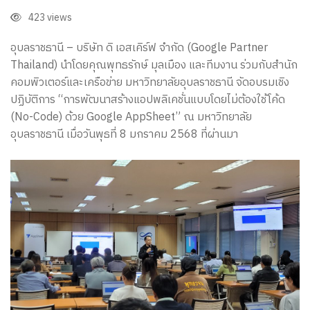
ร่วม
423 views
กับ
อุบลราชธานี – บริษัท ดิ เอสเคิร์ฟ จำกัด (Google Partner
Thailand) นำโดยคุณพุทธรักษ์ มุลเมือง และทีมงาน ร่วมกับสำนัก
คอมพิวเตอร์และเครือข่าย มหาวิทยาลัยอุบลราชธานี จัดอบรมเชิง
ม.อุบลฯ
ปฏิบัติการ “การพัฒนาสร้างแอปพลิเคชั่นแบบโดยไม่ต้องใช้โค้ด
(No-Code) ด้วย Google AppSheet” ณ มหาวิทยาลัย
อุบลราชธานี เมื่อวันพุธที่ 8 มกราคม 2568 ที่ผ่านมา
จัด
อบรม
Google
AppSheet