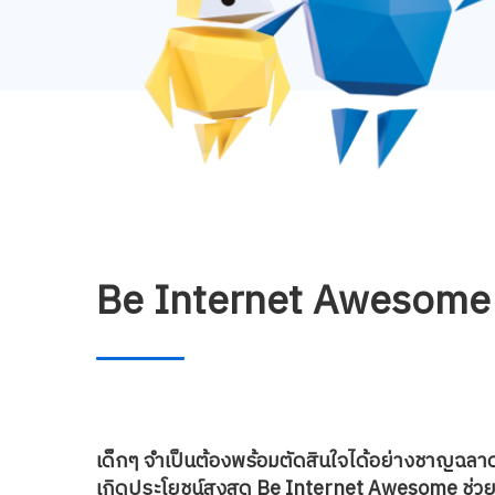
Be Internet Awesome
เด็กๆ จำเป็นต้องพร้อมตัดสินใจได้อย่างชาญฉลาดเพ
เกิดประโยชน์สูงสุด Be Internet Awesome ช่วยสอน