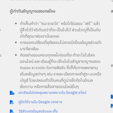
รู้เท่าทันสัญญาณของกลโกง
ส
ถ้าเห็นคำว่า “ชนะรางวัล” หรือได้รับของ “ฟรี” แล้ว
ว
รู้สึกได้ว่าดีเกินกว่าที่จะเป็นไปได้ ส่วนใหญ่ก็เป็นกับ
ดักที่ขุดมาล่อเรานั่นแหละ
การแลกเปลี่ยนที่ยุติธรรมไม่ควรมีเรื่องข้อมูลส่วนตัว
มาเกี่ยวข้อง
น
คิดอย่างรอบคอบทุกครั้งก่อนที่จะทำอะไรในโลก
ออนไลน์ และเรียนรู้ที่จะเชื่อมั่นในสัญชาตญาณของ
เ
ตนเอง ระแวดระวังการฟิชชิง ซึ่งก็คือการพยายาม
ขโมยข้อมูลต่างๆ เช่น รายละเอียดการเข้าสู่ระบบหรือ
บัญชี โดยปลอมตัวเป็นคนที่ดูน่าเชื่อถือในอีเมล
ข้อความ หรือการสื่อสารออนไลน์อื่นๆ
บทเรียนไม่ตกหลุมพรางกลลวงใน Google สไลด์
คู่มือใช้งานใน Google เอกสาร
วิธีสังเกตข้อมูลจริงและเท็จ