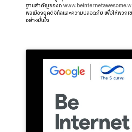
ฐานสำคัญของก
www.beinternetawesome.wi
พลเมืองยุคดิจิทัลและความปลอดภัย เพื่อให้พวก
อย่างมั่นใจ