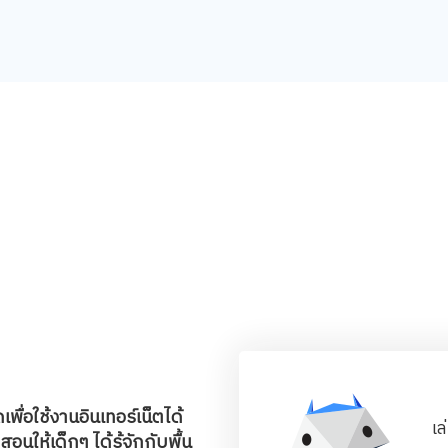
ื่อใช้งานอินเทอร์เน็ตได้
เล
ให้เด็กๆ ได้รู้จักกับพื้น