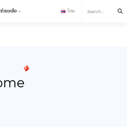
Search
for:
ช่วยเหลือ
ไทย
some