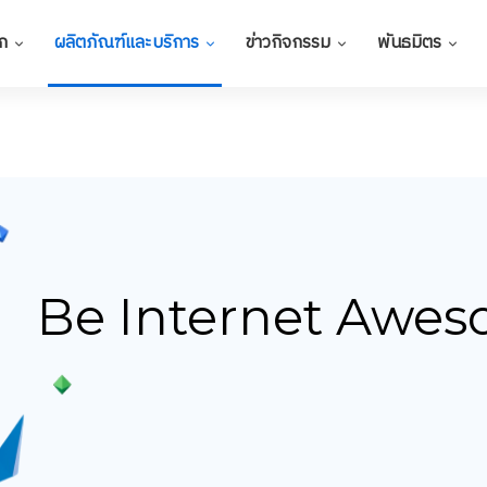
ก
ผลิตภัณฑ์และบริการ
ข่าวกิจกรรม
พันธมิตร
Be Internet Awe