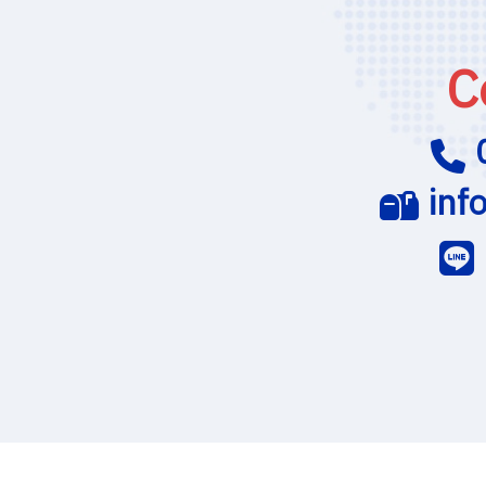
C
inf