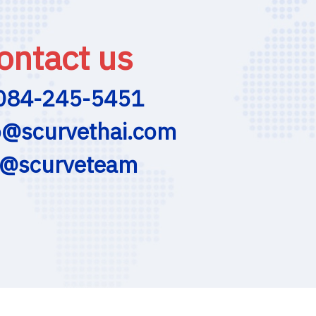
ontact us
084-245-5451
o@scurvethai.com
@scurveteam