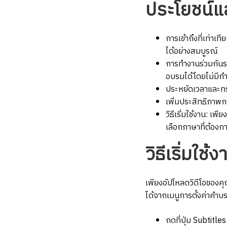
ประโยชน์แ
เปิด
การเข้าถึงที่เท่าเท
โลก
ได้อย่างสมบูรณ์
การทำงานร่วมกันระ
อบรมได้โดยไม่มี
การ
ประหยัดเวลาและทร
เพิ่มประสิทธิภาพกา
เข้า
วิธีเริ่มใช้งาน: 
เลือกภาษาที่ต้องก
ถึง
วิธีเริ่มใช้ง
เนื้อหา
เพียงอัปโหลดวิดีโอของค
ได้จากเมนูการตั้งค่าคำบ
กดที่ปุ่ม Subtitl