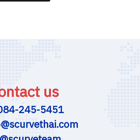
ontact us
084-245-5451
o@scurvethai.com
@scurveteam