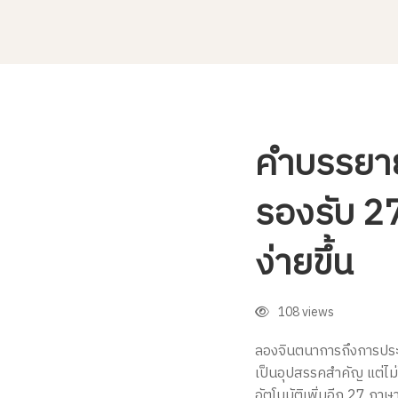
คำ
คำบรรยายว
รองรับ 27
บรรยา
ง่ายขึ้น
วิดีโอ
108 views
อัตโนมัต
ลองจินตนาการถึงการประชุ
เป็นอุปสรรคสำคัญ แต่ไม่
อัตโนมัติเพิ่มอีก 27 ภาษา