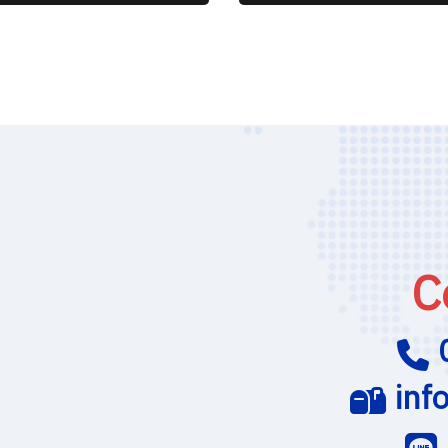
C
inf