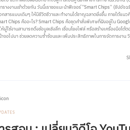
่อไป แต่กำลังเปลี่ยนบทบาทไปสู่การเป็นศูนย์กลางการทำงานร่วมกัน (C
ละตารางงานเข้าด้วยกัน วันนี้เราขอแนะนำฟีเจอร์ “Smart Chips” (ชิปอั
่ยนเอกสารแบบเดิมๆ ให้มีชีวิตชีวาและทำงานได้ชาญฉลาดยิ่งขึ้น ภายใต้แ
 Chips คืออะไร? Smart Chips คือชุดคำสั่งพิเศษที่ฝังอยู่ใน Goo
ให้ผู้ใช้งานสามารถดึงข้อมูลเชิงลึก เชื่อมโยงไฟล์ หรือสร้างเครื่องมือโ
หน้าจอไปมา ช่วยลดความซ้ำซ้อนและเพิ่มประสิทธิภาพในการจัดการงาน วิธ
S
PDATES
รสอน : เปลี่ยนวิดีโอ YouT