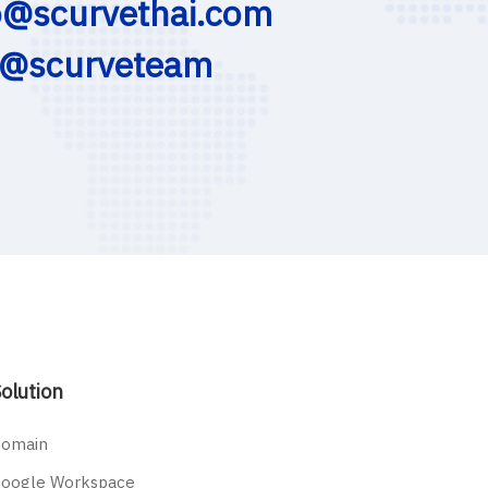
o@scurvethai.com
@scurveteam
olution
omain
oogle Workspace